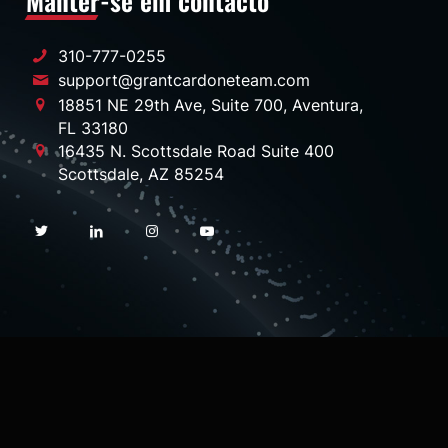
Manter-se em contacto
310-777-0255
Se
support@grantcardoneteam.com
18851 NE 29th Ave, Suite 700, Aventura,
FL 33180
16435 N. Scottsdale Road Suite 400
Scottsdale, AZ 85254