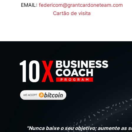
EMAIL:
federicom@grantcardoneteam.com
Cartão de visita
"Nunca baixe o seu objetivo; aumente as s