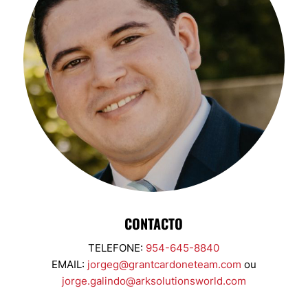
CONTACTO
TELEFONE:
954-645-8840
EMAIL:
jorgeg@grantcardoneteam.com
ou
jorge.galindo@arksolutionsworld.com